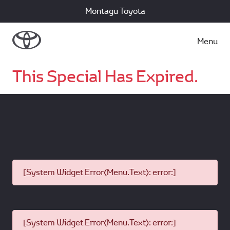
Montagu Toyota
Menu
This Special Has Expired.
[System Widget Error(Menu.Text): error:]
[System Widget Error(Menu.Text): error:]