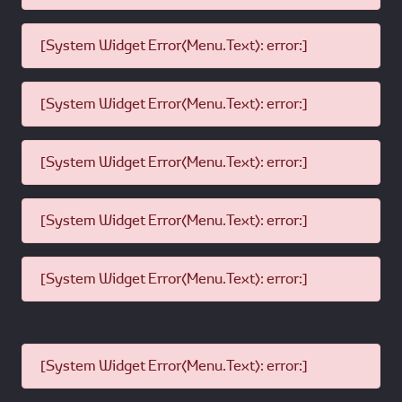
[System Widget Error(Menu.Text): error:]
[System Widget Error(Menu.Text): error:]
[System Widget Error(Menu.Text): error:]
[System Widget Error(Menu.Text): error:]
[System Widget Error(Menu.Text): error:]
[System Widget Error(Menu.Text): error:]